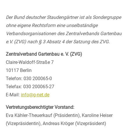
Drop us a line
info@yourdomain.com
Der Bund deutscher Staudengärtner ist als Sondergruppe
ohne eigene Rechtsform eine unselbständige
About us
Verbandsorganisationen des Zentralverbands Gartenbau
e.V. (ZVG) nach § 3 Absatz 4 der Satzung des ZVG.
Lorem ipsum dolor sit amet, consectetuer adipiscing
elit.
Zentralverband Gartenbau e. V. (ZVG)
Aenean commodo ligula eget dolor. Aenean massa.
Claire-Waldoff-Straße 7
Cum sociis natoque penatibus et magnis dis
10117 Berlin
parturient montes, nascetur ridiculus mus. Donec
Telefon: 030 200065-0
quam felis, ultricies nec.
Telefax: 030 200065-27
Follow us on:
E-Mail:
info@g-net.de
Vertretungsberechtigter Vorstand:
Eva Kähler-Theuerkauf (Präsidentin), Karoline Heiser
(Vizepräsidentin), Andreas Kröger (Vizepräsident)