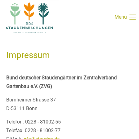
Login
Menu
Benutzername
Impressum
Passwort
Bund deutscher Staudengärtner im Zentralverband
Gartenbau e.V. (ZVG)
Anmelden
Bornheimer Strasse 37
D-53111 Bonn
Register
|
Lost your password?
Telefon: 0228 - 81002-55
Support
Telefax: 0228 - 81002-77
Lorem ipsum dolor sit amet: