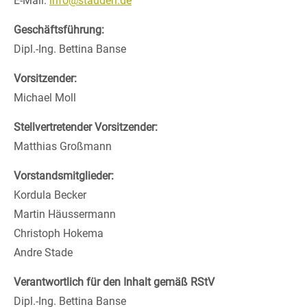
E-Mail:
info@stauden.de
Geschäftsführung:
24h
Dipl.-Ing. Bettina Banse
/ 365days
Vorsitzender:
Michael Moll
Stellvertretender Vorsitzender:
We offer support for our customers
Mon - Fri 8:00am - 5:00pm
(GMT +1)
Matthias Großmann
Get in touch
Vorstandsmitglieder:
Kordula Becker
Cybersteel Inc.
Martin Häussermann
376-293 City Road, Suite 600
Christoph Hokema
San Francisco, CA 94102
Andre Stade
Have any questions?
Verantwortlich für den Inhalt gemäß RStV
+44 1234 567 890
Dipl.-Ing. Bettina Banse