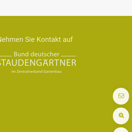
Nehmen Sie Kontakt auf
K
M