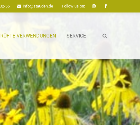
02-55
info@stauden.de
Follow us on:
About us
Lorem ipsum dolor sit amet,
PRÜFTE VERWENDUNGEN
SERVICE
consectetuer adipiscing elit.
Aenean commodo ligula eget dolor.
Aenean massa. Cum sociis natoque
penatibus et magnis dis parturient
montes, nascetur ridiculus mus.
Donec quam felis, ultricies nec.
Follow us on: